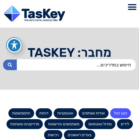
מחבר:
TASKEY
הצג הכל
אודות ושותפים
אוטומציות
דוחות
התממשקות
לידים
מודול וואטסאפ
משתמשים והרשאות
פרוייקטים ומשימות
צעדים ראשונים
רכישות